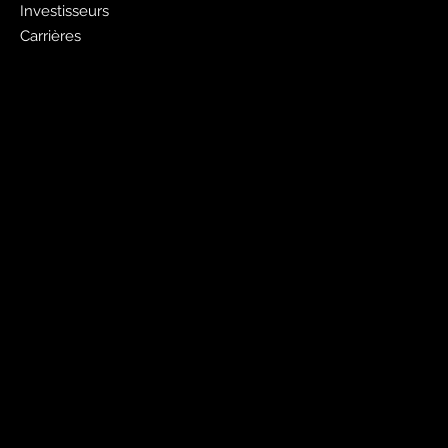
Investisseurs
Carrières
Faites de la publicité avec nous
Publicité Pages Jaunes
Liste gratuite des pages jaunes
Sites Web
PagesJaunes.ca
Pages Jaunes pour les entreprises
Canada411.ca
Mobiles et outils
Application Pages Jaunes
Annuaires électroniques PJ
PJ Shopwise
Canada411
Réseaux sociaux
Twitter