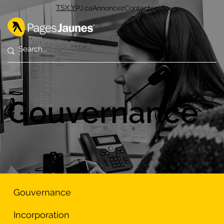
TSX:Y
PJ.ca
Annoncez
Contactez-nous
Gouvernance
Gouvernance
Incorporation