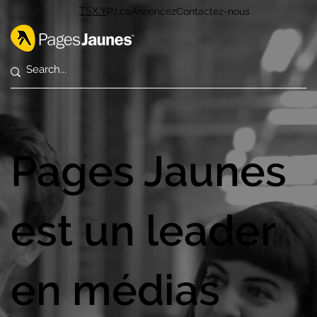
TSX:Y
PJ.ca
Annoncez
Contactez-nous
Pages Jaunes
est un leader
en médias