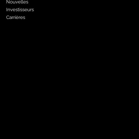
Nouvelles
Investisseurs
Carrières
Faites de la publicité avec nous
Publicité Pages Jaunes
Liste gratuite des pages jaunes
Sites Web
PagesJaunes.ca
Pages Jaunes pour les entreprises
Canada411.ca
Mobiles et outils
Application Pages Jaunes
Annuaires électroniques PJ
PJ Shopwise
Canada411
Réseaux sociaux