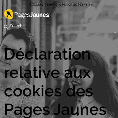
TSX:Y
PJ.ca
Annoncez
Contactez-nous
Déclaration
relative aux
cookies des
Pages Jaunes