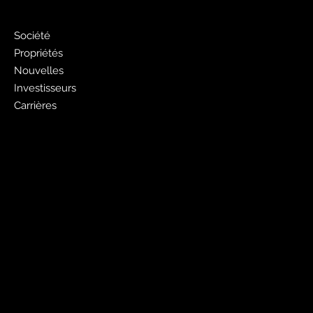
PJ
Société
Propriétés
Nouvelles
Investisseurs
Carrières
Faites de la publicité avec nous
Publicité Pages Jaunes
Liste gratuite des pages jaunes
Sites Web
PagesJaunes.ca
Pages Jaunes pour les entreprises
Canada411.ca
Mobiles et outils