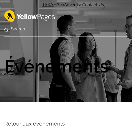
TSX:Y
YP.ca
Advertise
Contact Us
Événements
Retour aux événements