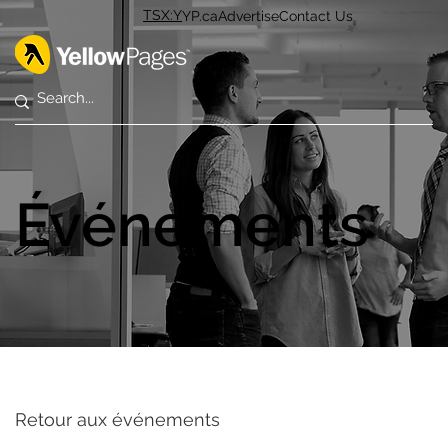
TSX:Y
YP.ca
Advertise
Contact Us
Événements
Retour aux événements