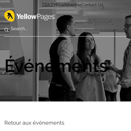
TSX:Y
YP.ca
Advertise
Contact Us
Événements
Retour aux événements