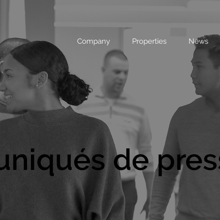
Company
Properties
News
iqués de pres