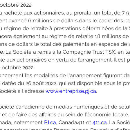
 octobre 2022.
 racheté aux actionnaires, au prorata, un total de 7 9
ment avancé 6 millions de dollars dans le cadre des 
égime de retraite à prestations déterminées de la Soc
cera également au régime de retraite 18 millions de 
ns de dollars le total des paiements en espèces de 2022
née. La Société a remis à la Compagnie Trust TSX, en t
le aux actionnaires en vertu de l’arrangement. Il est 
 octobre 2022.
rnant les modalités de l'arrangement figurent dans l
 datée du 26 août 2022, qui est disponible sous le prof
Société à l'adresse 
www.entreprise.pj.ca
.
société canadienne de médias numériques et de solut
 et de faire des affaires au sein de l’économie locale
anada, notamment 
PJ.ca
, Canada411 et 
411.ca
. La Soci