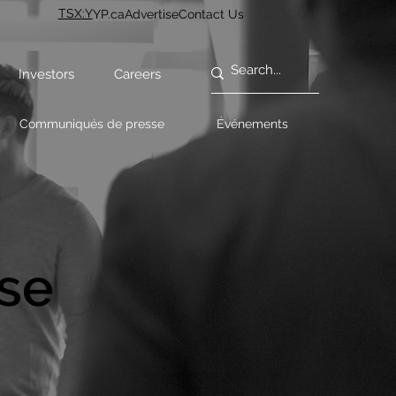
TSX:Y
YP.ca
Advertise
Contact Us
Investors
Careers
Communiqués de presse
Événements
se