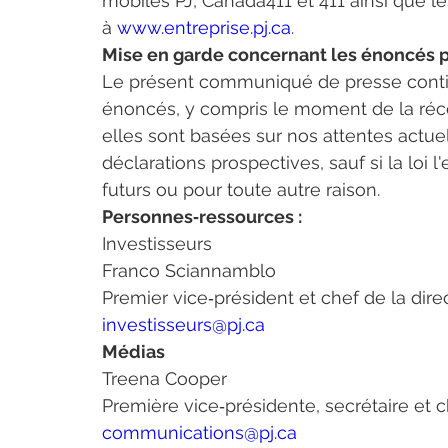
mobiles PJ, Canada411 et 411 ainsi que l
à 
www.entreprise.pj.ca
.
Mise en garde concernant les énoncés p
Le présent communiqué de presse contien
énoncés, y compris le moment de la récep
elles sont basées sur nos attentes actuel
déclarations prospectives, sauf si la loi
futurs ou pour toute autre raison.
Personnes‑ressources :
Investisseurs
Franco Sciannamblo
Premier vice‑président et chef de la dire
investisseurs@pj.ca
Médias
Treena Cooper
Première vice‑présidente, secrétaire et 
communications@pj.ca