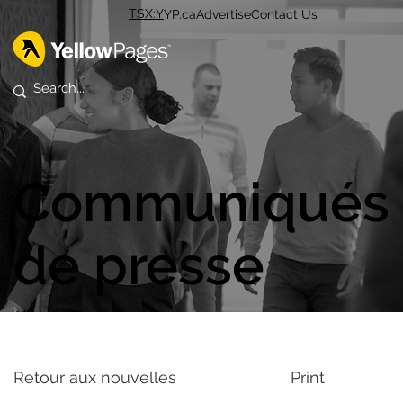
TSX:Y
YP.ca
Advertise
Contact Us
Communiqués
de presse
Retour aux nouvelles
Print