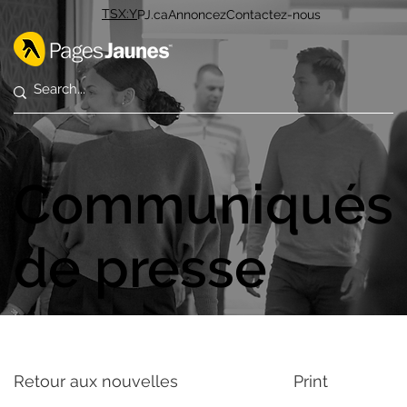
TSX:Y
PJ.ca
Annoncez
Contactez-nous
Communiqués
de presse
Retour aux nouvelles
Print