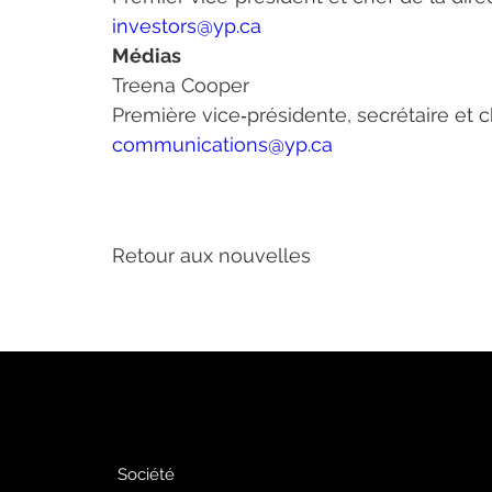
investors@yp.ca
Médias
Treena Cooper
Première vice‑présidente, secrétaire et 
communications@yp.ca
Retour aux nouvelles
PJ
Faites de la
publicité avec
nous
Société