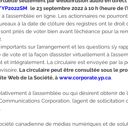
irtuelle seulement par webdiffusion audio en direct 
m/YP2022SM
le 23 septembre 2022 à 10 h (heure de l’
r à l’assemblée en ligne. Les actionnaires ne pourron
ureaux à la date de clôture des registres ont le droit 
 sont priés de voter bien avant l’échéance pour la rem
.
mportants sur l’arrangement et les questions s’y ra
de vote et la façon d’assister virtuellement à l’assemb
nt et intégralement. La circulaire est envoyée par la
visoire. 
La circulaire peut être consultée sous le pro
te Web de la Société, à
www.corporate.yp.ca
.
elativement à l’assemblée ou qui désirent obtenir de 
munications Corporation, l’agent de sollicitation de
.
société canadienne de médias numériques et de solut