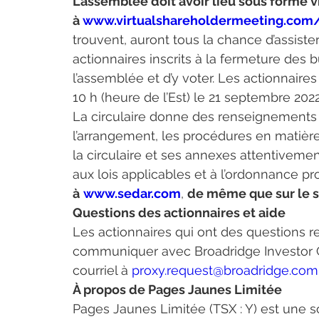
L’assemblée doit avoir lieu sous forme v
à 
www.virtualshareholdermeeting.co
trouvent, auront tous la chance d’assiste
actionnaires inscrits à la fermeture des b
l’assemblée et d’y voter. Les actionnaires
10 h (heure de l’Est) le 21 septembre 2022
La circulaire donne des renseignements i
l’arrangement, les procédures en matière 
la circulaire et ses annexes attentiveme
aux lois applicables et à l’ordonnance pro
à
www.sedar.com
, 
de même que sur le si
Questions des actionnaires et aide
Les actionnaires qui ont des questions r
communiquer avec Broadridge Investor Com
courriel à 
proxy.request@broadridge.com
À propos de Pages Jaunes Limitée
Pages Jaunes Limitée (TSX : Y) est une 