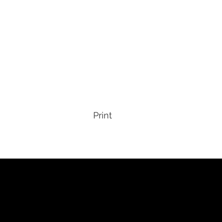
Print
Réseaux sociaux
Mention légale
Conditions d'utilisation
witter
Déclaration de