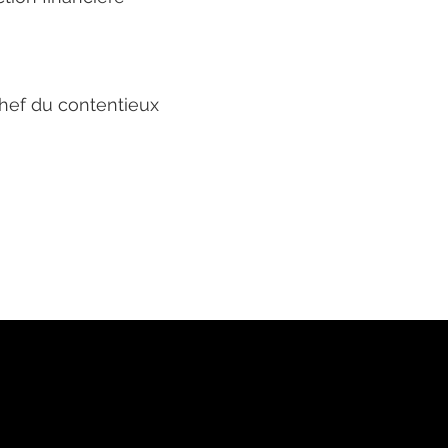
chef du contentieux
Sites Web
Mobiles et outils
PagesJaunes.ca
Application Pages
T
Pages Jaunes pour les
Jaunes