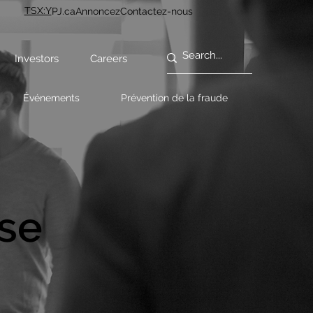
TSX:Y
PJ.ca
Annoncez
Contactez-nous
Investors
Careers
Événements
Prévention de la fraude
se