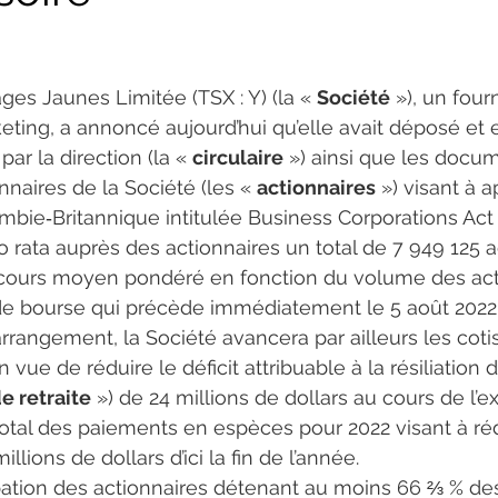
ges Jaunes Limitée (TSX : Y) (la « 
Société
 »), un fou
ing, a annoncé aujourd’hui qu’elle avait déposé et es
par la direction (la « 
circulaire
 ») ainsi que les docu
nnaires de la Société (les « 
actionnaires
 ») visant à
bie‑Britannique intitulée Business Corporations Act (
o rata auprès des actionnaires un total de 7 949 125 a
u cours moyen pondéré en fonction du volume des acti
 de bourse qui précède immédiatement le 5 août 2022
l’arrangement, la Société avancera par ailleurs les c
ue de réduire le déficit attribuable à la résiliation d
e retraite
 ») de 24 millions de dollars au cours de l’e
otal des paiements en espèces pour 2022 visant à réduir
llions de dollars d’ici la fin de l’année.
bation des actionnaires détenant au moins 66 ⅔ % de