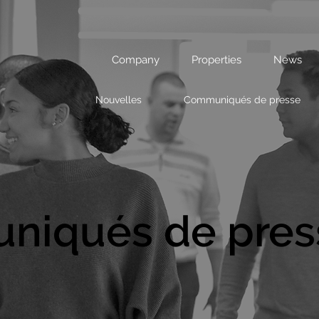
Company
Properties
News
Nouvelles
Communiqués de presse
iqués de pres