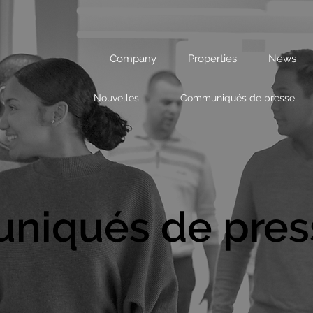
Company
Properties
News
Nouvelles
Communiqués de presse
iqués de pres