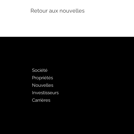
Retour aux nouvelles
PJ
Faites de la
publicité avec
nous
Société
Propriétés
Publicité Pages Jaune
Nouvelles
Liste gratuite des
Investisseurs
pages jaunes
Carrières