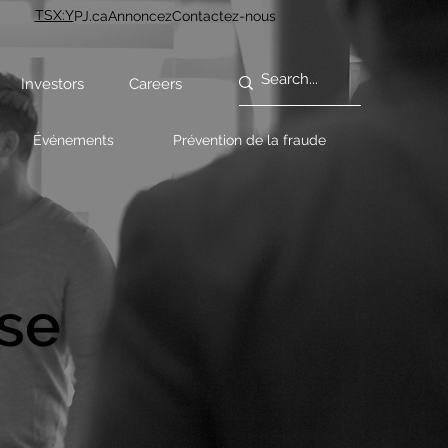
TSX:Y
PJ.ca
Annoncez
Contactez-nous
Investors
Careers
Événements
Prévention de la fraude
se