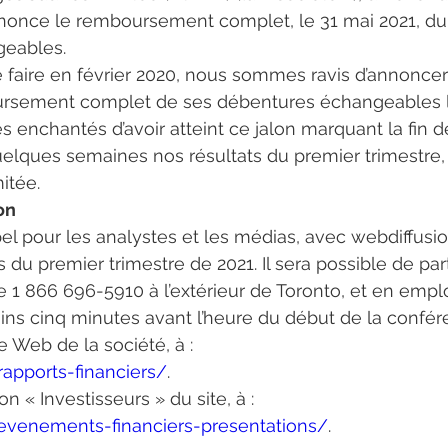
nonce le remboursement complet, le 31 mai 2021, du 
geables.
aire en février 2020, nous sommes ravis d’annoncer 
ement complet de ses débentures échangeables le 3
 enchantés d’avoir atteint ce jalon marquant la fin 
elques semaines nos résultats du premier trimestre, »
itée.
on
l pour les analystes et les médias, avec webdiffusio
s du premier trimestre de 2021. Il sera possible de par
e 1 866 696-5910 à l’extérieur de Toronto, et en emp
ins cinq minutes avant l’heure du début de la confér
e Web de la société, à :
/rapports-financiers/
.
n « Investisseurs » du site, à :
s/evenements-financiers-presentations/
.