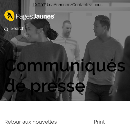
TSX:Y
PJ.ca
Annoncez
Contactez-nous
Communiqués
de presse
Retour aux nouvelles
Print