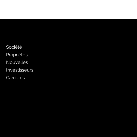
PJ
Société
Propriétés
Nouvelles
Investisseurs
Carrières
Faites de la publicité avec nous
Publicité Pages Jaunes
Liste gratuite des pages jaunes
Sites Web
PagesJaunes.ca