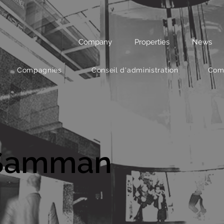
Company
Properties
News
Compagnies
Conseil d'administration
Comi
 Samman