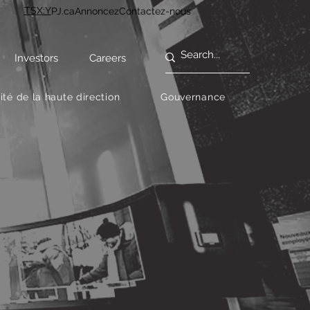
TSX:Y
PJ.ca
Annoncez
Contactez-nous
Investors
Careers
té de la haute direction
Gouvernance