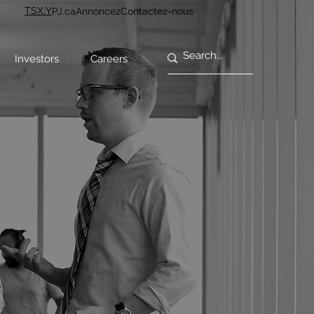
TSX:Y
PJ.ca
Annoncez
Contactez-nous
Investors
Careers