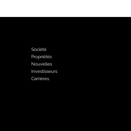
PJ
Faites de la
publicité avec
nous
Société
Propriétés
Publicité Pages Jaune
Nouvelles
Liste gratuite des
Investisseurs
pages jaunes
Carrières