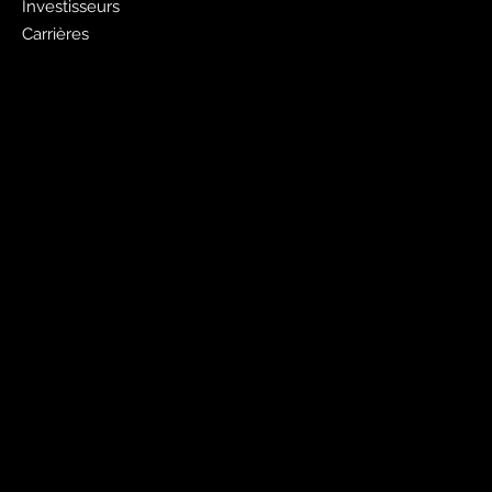
Investisseurs
Carrières
Faites de la publicité avec nous
Publicité Pages Jaunes
Liste gratuite des pages jaunes
Sites Web
PagesJaunes.ca
Pages Jaunes pour les entreprises
Canada411.ca
Mobiles et outils
Application Pages Jaunes
Annuaires électroniques PJ
PJ Shopwise
Canada411
Réseaux sociaux
Twitter