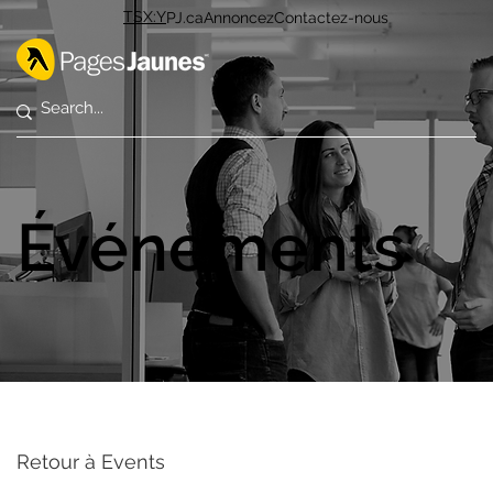
TSX:Y
PJ.ca
Annoncez
Contactez-nous
Événements
Retour à Events