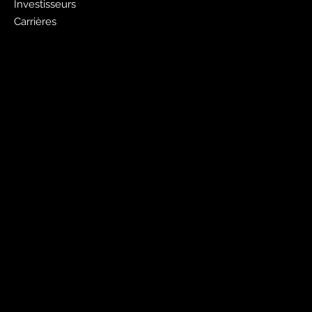
Investisseurs
Carrières
Faites de la publicité avec nous
Publicité Pages Jaunes
Liste gratuite des pages jaunes
Sites Web
PagesJaunes.ca
Pages Jaunes pour les entreprises
Canada411.ca
Mobiles et outils
Application Pages Jaunes
Annuaires électroniques PJ
PJ Shopwise
Canada411
Réseaux sociaux
Twitter