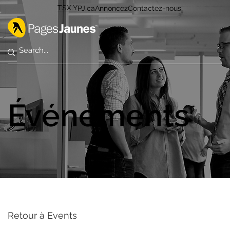
TSX:Y
PJ.ca
Annoncez
Contactez-nous
Événements
Retour à Events