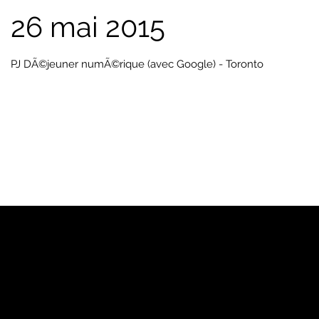
26 mai 2015
PJ DÃ©jeuner numÃ©rique (avec Google) - Toronto
YP
Notre marque
Pages Jaunes™