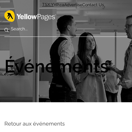
TSX:Y
YP.ca
Advertise
Contact Us
Événements
Retour aux événements