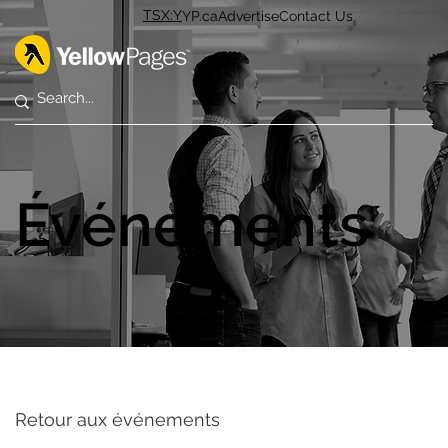
TSX:Y
YP.ca
Advertise
Contact Us
Événements
Retour aux événements