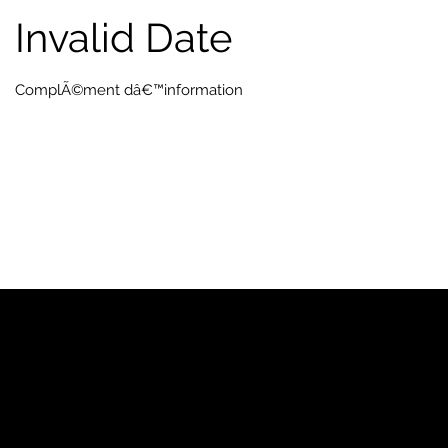
Invalid Date
ComplÃ©ment dâ€™information
YP
Notre marque
Pages Jaunes™