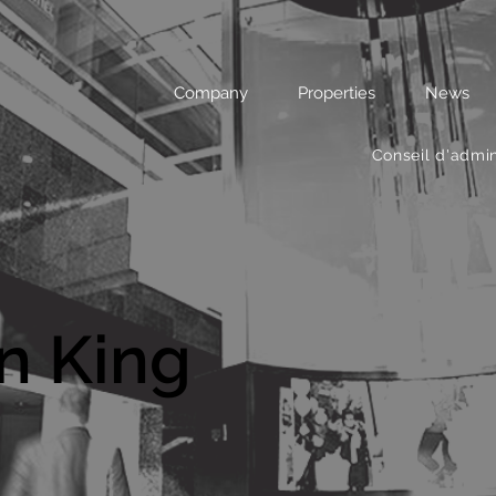
Company
Properties
News
Conseil d'admin
n King