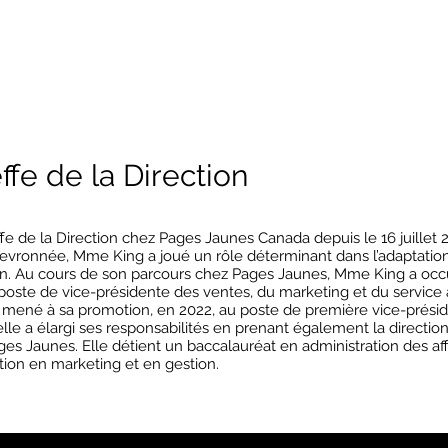
fe de la Direction
fe de la Direction chez Pages Jaunes Canada depuis le 16 juillet 
chevronnée, Mme King a joué un rôle déterminant dans l’adaptati
n. Au cours de son parcours chez Pages Jaunes, Mme King a occu
ste de vice-présidente des ventes, du marketing et du service à
mené à sa promotion, en 2022, au poste de première vice-préside
elle a élargi ses responsabilités en prenant également la directio
s Jaunes. Elle détient un baccalauréat en administration des affa
tion en marketing et en gestion.