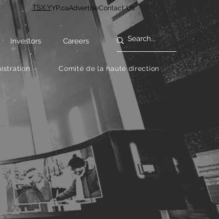
TSX:Y
YP.ca
Advertise
Contact Us
Investors
Careers
istration
Comité de la haute direction