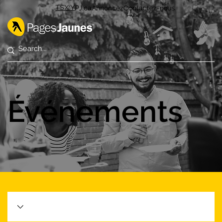
TSX:Y
PJ.ca
Annoncez
Contactez-nous
Événements