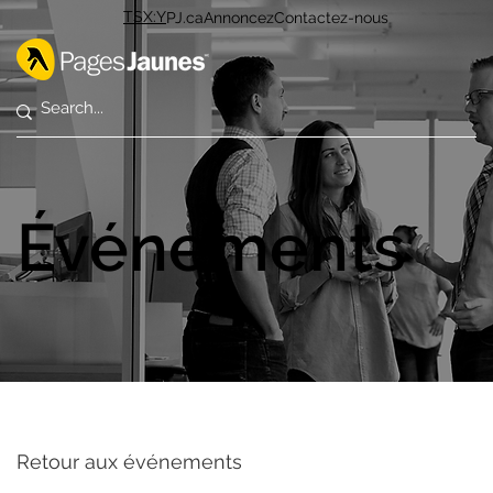
TSX:Y
PJ.ca
Annoncez
Contactez-nous
Événements
Retour aux événements