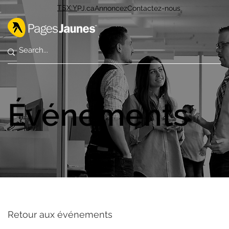
TSX:Y
PJ.ca
Annoncez
Contactez-nous
Événements
Retour aux événements