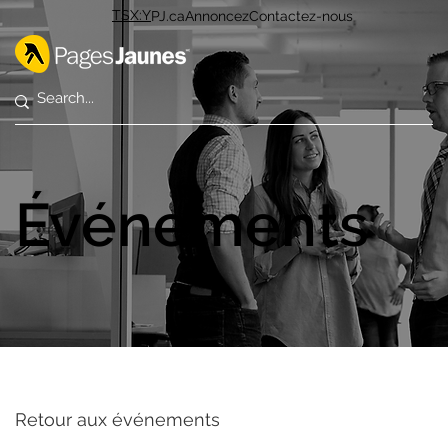
TSX:Y
PJ.ca
Annoncez
Contactez-nous
Événements
Retour aux événements