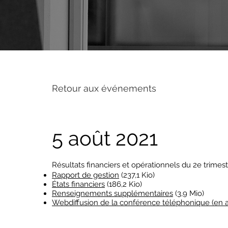
Retour aux événements
5 août 2021
Résultats financiers et opérationnels du 2e trimes
Rapport de gestion
(237,1 Kio)
États financiers
(186,2 Kio)
Renseignements supplémentaires
(3,9 Mio)
Webdiffusion de la conférence téléphonique (en a