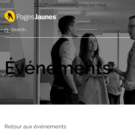
TSX:Y
PJ.ca
Annoncez
Contactez-nous
Événements
Retour aux événements