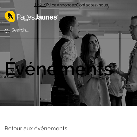
TSX:Y
PJ.ca
Annoncez
Contactez-nous
Événements
Retour aux événements