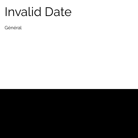
Invalid Date
Général
PJ
Notre marque
Pages Jaunes™