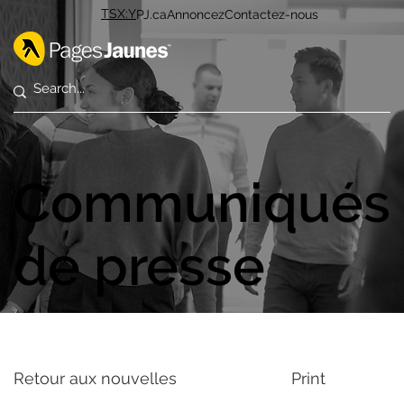
TSX:Y
PJ.ca
Annoncez
Contactez-nous
Communiqués
de presse
Retour aux nouvelles
Print