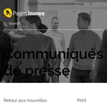
TSX:Y
PJ.ca
Annoncez
Contactez-nous
Communiqués
de presse
Retour aux nouvelles
Print