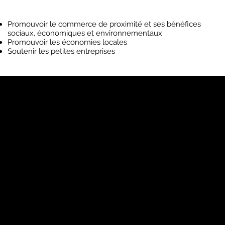
Promouvoir le commerce de proximité et ses bénéfices
sociaux, économiques et environnementaux
Promouvoir les économies locales
Soutenir les petites entreprises
Magasinez dans le
quartier