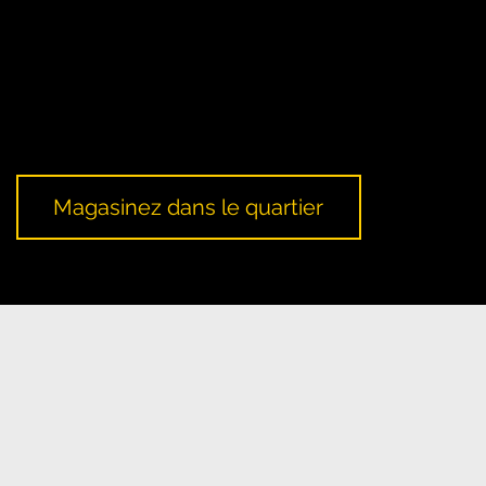
Une campagne Pages Jaunes qui encourage le magasinage
local et le soutien aux petites entreprises, culminant avec
une journée de magasinage local. Il vise à promouvoir et à
sensibiliser au rôle important que joue le commerce local
dans la création de quartiers sains et prospères.
Magasinez dans le quartier