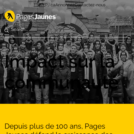
TSX:Y
PJ.ca
Annoncez
Contactez-nous
Impact sur la
communauté
Depuis plus de 100 ans, Pages