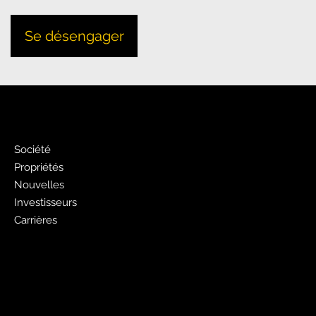
Se désengager
PJ
Société
Propriétés
Nouvelles
Investisseurs
Carrières
Faites de la publicité avec nous
Publicité Pages Jaunes
Liste gratuite des pages jaunes