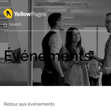
TSX:Y
YP.ca
Advertise
Contact Us
Événements
Retour aux événements