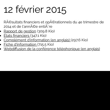
12 février 2015
RÃ©sultats financiers et opÃ©rationnels du 4e trimestre de
2014 et de l'annÃ©e entiÃ¨re
Rapport de gestion
(309,8 Kio)
États financiers
(347,1 Kio)
Complément d'information (en anglais)
(297,6 Kio)
Fiche d'information
(715,5 Kio)
Webdiffusion de la conférence téléphonique (en anglais)
YP
Notre marque
Pages Jaunes™